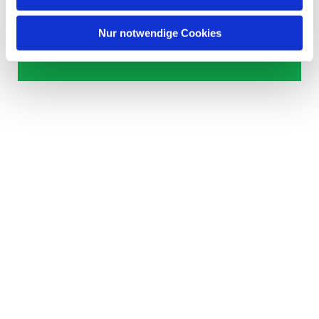
Dies könnte Sie auch
interessieren
Nur notwendige Cookies