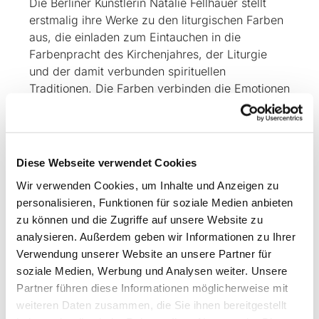
Die Berliner Künstlerin Natalie Fellhauer stellt
erstmalig ihre Werke zu den liturgischen Farben
aus, die einladen zum Eintauchen in die
Farbenpracht des Kirchenjahres, der Liturgie
und der damit verbunden spirituellen
Traditionen. Die Farben verbinden die Emotionen
des Lebens mit der Transzendenz des Glaubens
und laden zu eigenen Gefühlen, Gedanken sowie
zum Gespräch darüber ein. Die Künstlerin wird
vor Ort sein und zur Ausstellung am Nachmittag
Diese Webseite verwendet Cookies
einen ergänzenden Workshop anbieten, damit
Wir verwenden Cookies, um Inhalte und Anzeigen zu
jeder selbst aktiv werden kann. Auf dem
personalisieren, Funktionen für soziale Medien anbieten
Gelände der Kulturstiftung Schloss Wiepersdorf
zu können und die Zugriffe auf unsere Website zu
gibt es an diesem Nachmittag noch mehr zu
analysieren. Außerdem geben wir Informationen zu Ihrer
entdecken im Rahmen des um 14:00 Uhr
Verwendung unserer Website an unsere Partner für
beginnenden Frühlingsfestes. Besichtigungen
soziale Medien, Werbung und Analysen weiter. Unsere
sind bis Ende September jeden Samstag und
Partner führen diese Informationen möglicherweise mit
Sonntag von 12:00 Uhr bis 17:00 Uhr möglich.
weiteren Daten zusammen, die Sie ihnen bereitgestellt
Herzlich willkommen!