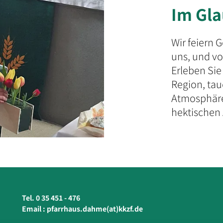
Im Gl
Wir feiern 
uns, und vo
Erleben Sie
Region, tau
Atmosphäre
hektischen 
Tel. 0 35 451 - 476
Email :
pfarrhaus.dahme(at)kkzf.de