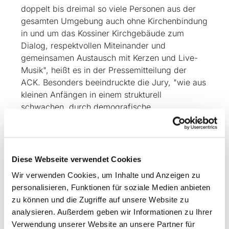
doppelt bis dreimal so viele Personen aus der
gesamten Umgebung auch ohne Kirchenbindung
in und um das Kossiner Kirchgebäude zum
Dialog, respektvollen Miteinander und
gemeinsamen Austausch mit Kerzen und Live-
Musik", heißt es in der Pressemitteilung der
ACK. Besonders beeindruckte die Jury, "wie aus
kleinen Anfängen in einem strukturell
schwachen, durch demografische
Herausforderungen, Diaspora und
gesellschaftliche Vereinzelung geprägten
Kontext durch einzelne Familien und nur wenige
Aktive ein verbindender Ort des Glaubens, des
Diese Webseite verwendet Cookies
Dialoges und der Hoffnung entstehen kann."
Wir verwenden Cookies, um Inhalte und Anzeigen zu
personalisieren, Funktionen für soziale Medien anbieten
„Niemals im Leben hätten wir als Team mit
zu können und die Zugriffe auf unsere Website zu
dieser Resonanz gerechnet", sagt
analysieren. Außerdem geben wir Informationen zu Ihrer
Gemeindediakonin und Kirchmeisterin Christina
Verwendung unserer Website an unsere Partner für
Kampf von der Evangelischen