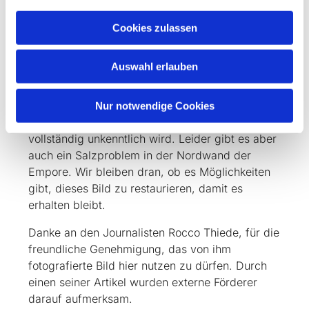
Während die jungen Leute recht stolz auf ihr
Werk waren, war Bettina von Arnim
Cookies zulassen
eher sparsam mit Beifall. Nachdem Herman
Grimm im Sommer 1901 verstorben war, er
Auswahl erlauben
überlebte Gisela um 12 Jahre, wurde es von
Herm. Sprenger im September restauriert. Nun,
weitere 125 Jahre später wäre neue
Nur notwendige Cookies
Restaurierung überfällig, damit es nicht
vollständig unkenntlich wird. Leider gibt es aber
auch ein Salzproblem in der Nordwand der
Empore. Wir bleiben dran, ob es Möglichkeiten
gibt, dieses Bild zu restaurieren, damit es
erhalten bleibt.
Danke an den Journalisten Rocco Thiede, für die
freundliche Genehmigung, das von ihm
fotografierte Bild hier nutzen zu dürfen. Durch
einen seiner Artikel wurden externe Förderer
darauf aufmerksam.