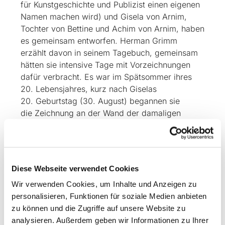
für Kunstgeschichte und Publizist einen eigenen
Namen machen wird) und Gisela von Arnim,
Tochter von Bettine und Achim von Arnim, haben
es gemeinsam entworfen. Herman Grimm
erzählt davon in seinem Tagebuch, gemeinsam
hätten sie intensive Tage mit Vorzeichnungen
dafür verbracht. Es war im Spätsommer ihres
20. Lebensjahres, kurz nach Giselas
20. Geburtstag (30. August) begannen sie
die Zeichnung an der Wand der damaligen
Empore. Wie sehr der vier Monate jüngere
Grimm dieses gemeinsame Projekt genossen
hat, wie es ihn nach der Musterung in Berlin
schnell wieder nach Wiepersdorf zog, um
Diese Webseite verwendet Cookies
dieses Motiv gemeinsam an die Wand zu
Wir verwenden Cookies, um Inhalte und Anzeigen zu
bringen und wie er dann 10 Tage keine Zeit hat,
personalisieren, Funktionen für soziale Medien anbieten
um Eintragungen zu machen, spricht in seinem
zu können und die Zugriffe auf unsere Website zu
Tagebuch schwarz auf weiß und zwischen den
analysieren. Außerdem geben wir Informationen zu Ihrer
Zeilen Bände. Es dauerte noch zwölf Jahre, bis