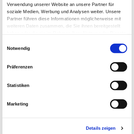
Verwendung unserer Website an unsere Partner für
die beiden heirateten. Die beiden scheinen
soziale Medien, Werbung und Analysen weiter. Unsere
dieses biblische Motiv mit ihrer Lebenswelt
Partner führen diese Informationen möglicherweise mit
verbunden zu haben: diese ganz alltägliche und
weiteren Daten zusammen, die Sie ihnen bereitgestellt
doch romantische Szene der heiligen Familie,
haben oder die sie im Rahmen Ihrer Nutzung der Dienste
Maria kommt von hinter einem Busch hervor und
gesammelt haben.
Joseph kümmert sich währenddessen um das
Einwilligungsauswahl
Kind.
Notwendig
Besonders ist die Wandzeichnung auch, weil es
Präferenzen
wohl Millionen Bilder von der Mutter mit dem
heiligen Kind gibt, aber sehr wenige, auf denen
Joseph das Kind auf dem Arm hält. Laut
Statistiken
Hermans Bildbeschreibung versucht Maria hier
einen Wasserlauf zu überqueren, ihr Fuß auf
einem Stein ist noch zu erkennen, der
Marketing
Wasserlauf jedoch nicht mehr und auch nicht,
wie Joseph ihr hilft, es zu schaffen.
Details zeigen
Dabei ist das Bild wohl kein Meisterwerk.