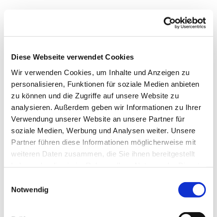
Montag, 25. Mai 2026, 11:20 Uhr
Diese Webseite verwendet Cookies
Wir verwenden Cookies, um Inhalte und Anzeigen zu
personalisieren, Funktionen für soziale Medien anbieten
zu können und die Zugriffe auf unsere Website zu
analysieren. Außerdem geben wir Informationen zu Ihrer
Dies könnte Sie auch
Verwendung unserer Website an unsere Partner für
interessieren
soziale Medien, Werbung und Analysen weiter. Unsere
Partner führen diese Informationen möglicherweise mit
weiteren Daten zusammen, die Sie ihnen bereitgestellt
haben oder die sie im Rahmen Ihrer Nutzung der Dienste
gesammelt haben.
Einwilligungsauswahl
Notwendig